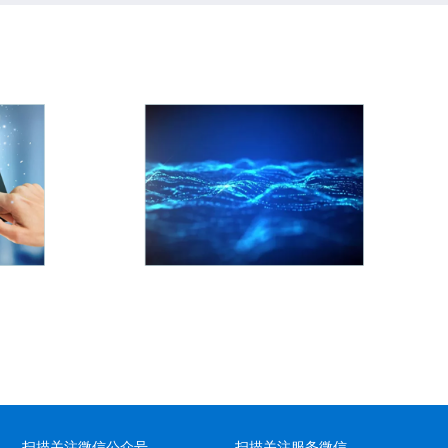
通讯数码
灯饰照明
通讯数码行业必须
商品多品种、小批量、定制
容，对于商品库存
化，变更频繁成本核算是难
修、维修等环节十
点，并且存在临时替代的情
 通过严格序列号管
况，条码支撑、质量追溯管
市场流向具有唯一
理也十分重要。
序列号流向跟踪查
序列号管理还可以
查看详情
伪查询、防止串货
等。
查看详情
扫描关注微信公众号
扫描关注服务微信