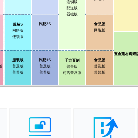
连锁版
配送版
器械版
汽配2S
食品版
服装S
网络版
网络版
连锁版
8
五金建材辉煌
服装版
汽配1S
食品版
千方百剂
版
普及版
普及版
普及版
普普版
普普版
普普版
普普版
药店普及版
3