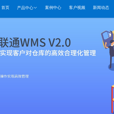
首页
案例中心
客户视频
新闻动态
产品中心
服装系列
行业系列
电子商务
管家婆服装DRP
千方百剂医药药械
管家婆全渠道
管家
管家婆服装net
管家婆汽配汽修
SAAS
管家婆云ERP
物联
管家婆服装SII
管家婆母婴用品
SAAS
管家婆订货易
手持
管家婆服装普及版
管家婆皮革布匹
管家婆易会员
物联
管家婆ishop SAAS
管家婆五金建材
有赞商城O2O
美迪
SAAS
物联通客户通
管家