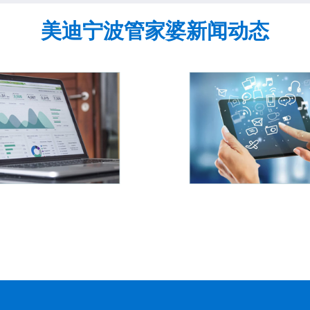
美迪宁波管家婆新闻动态
建材
汽配汽修
零部件商品管
汽配维修、送修、上门维
序列号是
客户分布广泛
修、整机更换。从维修接
管理的内
控、操作简
件、到维修业务处理、维修
管理，保
易上手。
费用核算、维修取件及服务
分重要。
回访等环节进行严格把关。
控商品的
性实现
详情
询。通过
查看详情
实现防