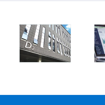
食品饮料
五金
实现商品保质期、近效期、
实现上万种类
批次等方面管理，更有仓库
理，以及往来
物流运输、库龄分析、智能
的信用额度管
补货等深度行业应用。
单、应用
查看详情
查看