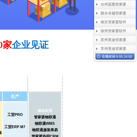
台州蓝图管家婆
丽水卓越管家婆
南京管家婆软件
徐州管家婆软件
苏州美迪管家婆
00家
企业见证
常州美迪管家婆
生产
移动应用
工贸PRO
管家婆物联通
----------
物联通WMS
工贸ERP M7
物联通服装果易
----------
版
管家婆协同CRM