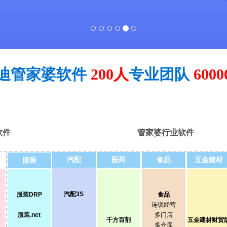
迪管家婆软件
200人
专业团队
600
软件
管家婆行业软件
汽配
医药
食品
五金建材
服装
汽配3S
服装DRP
食品
----------
连锁经营
9
服装.net
多门店
千方百剂
五金建材财贸
多仓库