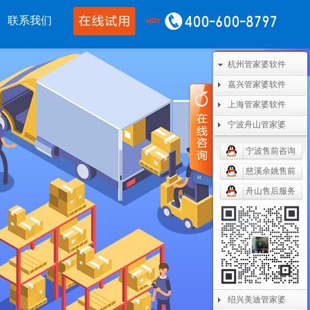
联系我们
杭州管家婆软件
移动应用
CRM OA
其他产品
嘉兴管家婆软件
上海管家婆软件
婆物联通手机
管家婆协同CRM
管家婆开票通
宁波舟山管家婆
通WMS
腾讯企业微信
美迪设备数采
宁波售前咨询
开单PDA
阿里钉钉
管家婆二次开发
慈溪余姚售前
舟山售后服务
通果易
管家婆天通眼
管家婆支付通
数据通
任我行指掌天下
管家婆云平台
婆掌上工厂
美迪MES系统
管家婆服务通
绍兴美迪管家婆