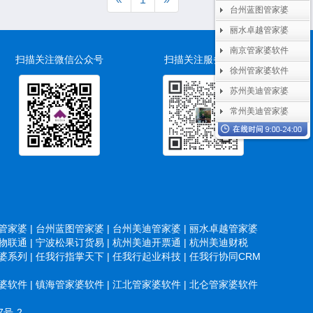
台州蓝图管家婆
丽水卓越管家婆
南京管家婆软件
扫描关注微信公众号
扫描关注服务微信
徐州管家婆软件
苏州美迪管家婆
常州美迪管家婆
家婆 |
台州蓝图管家婆 |
台州美迪管家婆 |
丽水卓越管家婆
联通 |
宁波松果订货易 |
杭州美迪开票通 |
杭州美迪财税
系列 |
任我行指掌天下 |
任我行起业科技 |
任我行协同CRM
软件 |
镇海管家婆软件 |
江北管家婆软件 |
北仑管家婆软件
7号-2