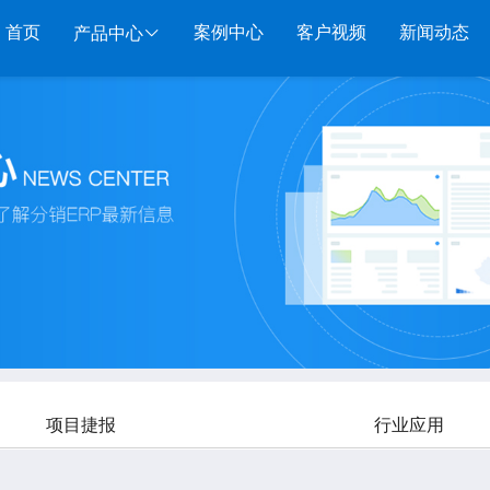
首页
案例中心
客户视频
新闻动态
产品中心
服装系列
行业系列
电子商务
管家婆服装DRP
千方百剂医药药械
管家婆全渠道
管家
管家婆服装net
管家婆汽配汽修
SAAS
管家婆云ERP
物联
管家婆服装SII
管家婆母婴用品
SAAS
管家婆订货易
手持
管家婆服装普及版
管家婆皮革布匹
管家婆易会员
物联
管家婆ishop SAAS
管家婆五金建材
有赞商城O2O
美迪
SAAS
物联通客户通
管家
项目捷报
行业应用