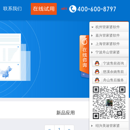
联系我们
移动应用
CRM OA
其他产品
杭州管家婆软件
嘉兴管家婆软件
婆物联通手机
管家婆协同CRM
管家婆开票通
上海管家婆软件
通WMS
腾讯企业微信
美迪设备数采
宁波舟山管家婆
开单PDA
阿里钉钉
管家婆二次开发
宁波售前咨询
慈溪余姚售前
通果易
管家婆天通眼
管家婆支付通
舟山售后服务
数据通
任我行指掌天下
管家婆云平台
婆掌上工厂
美迪MES系统
管家婆服务通
新品应用
绍兴美迪管家婆
«
1
»