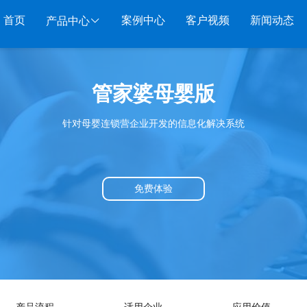
首页
案例中心
客户视频
新闻动态
产品中心
服装系列
行业系列
电子商务
管家婆母婴版
管家婆服装DRP
千方百剂医药药械
管家婆全渠道
管家
针对母婴连锁营企业开发的信息化解决系统
管家婆服装net
管家婆汽配汽修
SAAS
管家婆云ERP
物联
管家婆服装SII
管家婆母婴用品
SAAS
管家婆订货易
手持
管家婆服装普及版
管家婆皮革布匹
管家婆易会员
物联
免费体验
管家婆ishop SAAS
管家婆五金建材
有赞商城O2O
美迪
SAAS
物联通客户通
管家