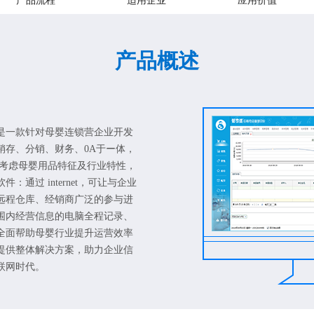
产品流程
适用企业
应用价值
产品概述
是一款针对母婴连锁营企业开发
销存、分销、财务、0A于ー体，
分考虑母婴用品特征及行业特性，
通过 internet，可让与企业
远程仓库、经销商广泛的参与进
围内经营信息的电脑全程记录、
全面帮助母婴行业提升运营效率
提供整体解决方案，助力企业信
联网时代。