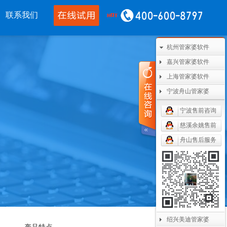
联系我们
杭州管家婆软件
移动应用
CRM OA
其他产品
嘉兴管家婆软件
婆物联通手机
管家婆协同CRM
管家婆开票通
上海管家婆软件
宁波舟山管家婆
通WMS
腾讯企业微信
美迪设备数采
宁波售前咨询
开单PDA
阿里钉钉
管家婆二次开发
慈溪余姚售前
通果易
管家婆天通眼
管家婆支付通
舟山售后服务
数据通
任我行指掌天下
管家婆云平台
婆掌上工厂
美迪MES系统
管家婆服务通
绍兴美迪管家婆