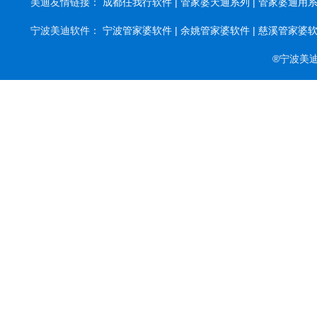
美迪友情链接：
成都任我行软件 |
管家婆天通系列 |
管家婆通用系列
宁波美迪软件：
宁波管家婆软件 |
余姚管家婆软件 |
慈溪管家婆软件
®宁波美迪软