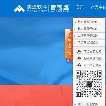
首页
产品中心
财工贸系列
分销系列
服装系列
杭州管家婆软件
管家婆工贸PRO
管家婆分销ERP A8
管家婆服装DRP
嘉兴管家婆软件
上海管家婆软件
管家婆工贸M系列
管家婆分销ERP S3
管家婆服装net
宁波舟山管家婆
管家婆工贸ERP
管家婆分销ERP V3
管家婆服装SII
宁波售前咨询
管家婆财贸C系列
管家婆分销ERP V1
管家婆服装普及版
慈溪余姚售前
舟山售后服务
管家婆财贸双全
管家婆D9 SAAS
管家婆ishop SAAS
管家婆财务版
绍兴美迪管家婆