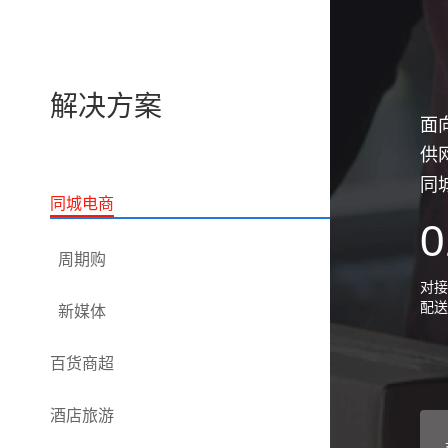
解决方案
面
供
同
同城电商
0
周期购
对接
配送
新媒体
百货商超
酒店旅游